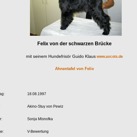
Felix von der schwarzen Brücke
mit seinem Hundefrisör Guido Klaus
www.ascots.de
Ahnentafel von Felix
ag:
18.08.1997
:
Akino-Stuy von Pewiz
r:
Sonja Mlsnofka
ge:
V-Bewertung