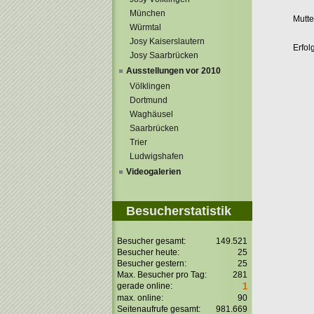
München
Mutte
Würmtal
Josy Kaiserslautern
Erfol
Josy Saarbrücken
Ausstellungen vor 2010
Völklingen
Dortmund
Waghäusel
Saarbrücken
Trier
Ludwigshafen
Videogalerien
Besucherstatistik
Besucher gesamt:
149.521
Besucher heute:
25
Besucher gestern:
25
Max. Besucher pro Tag:
281
gerade online:
1
max. online:
90
Seitenaufrufe gesamt:
981.669