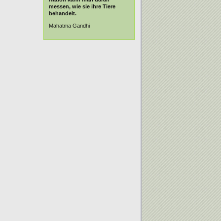
messen, wie sie ihre Tiere
behandelt.
Mahatma Gandhi