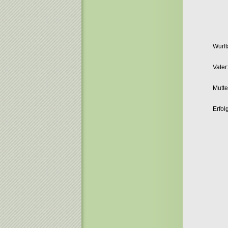
Wurft
Vater
Mutte
Erfol