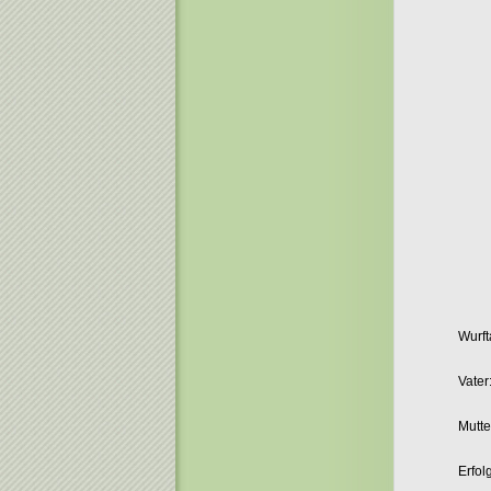
Wurft
Vater
Mutte
Erfol