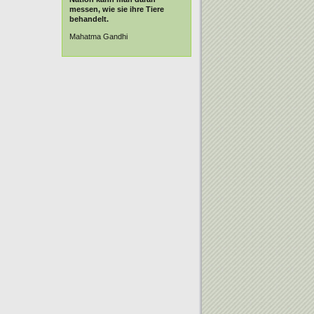
messen, wie sie ihre Tiere
behandelt.
Mahatma Gandhi